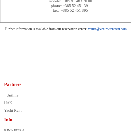
mobile: +385 91 483 70 00
phone: +385 52 451 391
fax: +385 52 451 395
Further information is available from our reservation center:
vetura@vetura-rentacar.com
Partners
Uniline
HAK
Yacht Rent
Info
BINA ISTRA