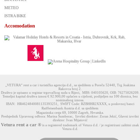
METEO
ISTRA BIKE
Accomodation
„VETURA“ rent a car i turistička agencija d.d., sa sjedištem u Poreču 52440, Trg Joakima
Rakovca broj 2.
Društvo je upisano u registar trgovačkog suda u Rijeci, MBS: 040105620, OIB: 76275026209.
Temeljni kapital društva iznosi € 92.900,00 uplaćen u cijelosti, podijeljen na 100 dionica, bez
nominalnog iznosa.
IBAN: HR4624840081135393251, SWIFT Code: RZBHHR2XXXX, u poslovnoj banci
Raiffeisenbank Austria d.d. sa sjedištem
Magazinska cesta 69, 10000 Zagreb, Hrvatska.
Predsjednik Upravnog odbora: Marina Šumberac, Izvršni direktor: Zoran Jekić, Glavni izvršni
direktor: Ivan Mijatović
Vetura rent a car ®
is a registered trademark of Vetura d.d. / je registrirani zaštitni znak
Vetura d.d.