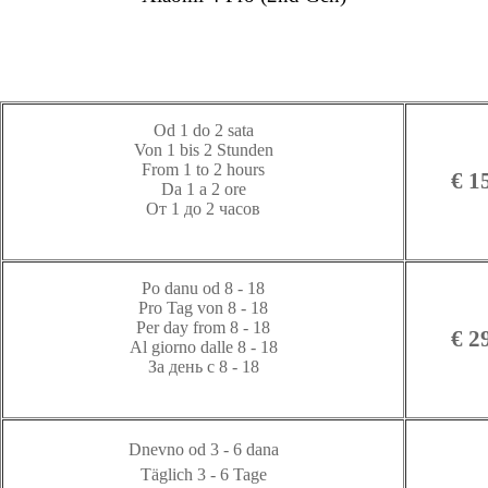
Od 1 do 2 sata
Von 1 bis 2 Stunden
From 1 to 2 hours
€ 1
Da 1 a 2 ore
От 1 до 2 часов
Po danu od 8 - 18
Pro Tag von 8 - 18
Per day from 8 - 18
€ 2
Al giorno dalle 8 - 18
За день с 8 - 18
Dnevno od 3 - 6 dana
Täglich 3 - 6 Tage