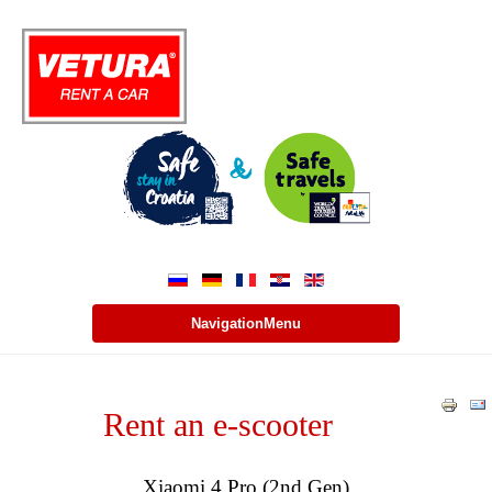
NavigationMenu
Rent an e-scooter
Xiaomi 4 Pro (2nd Gen)