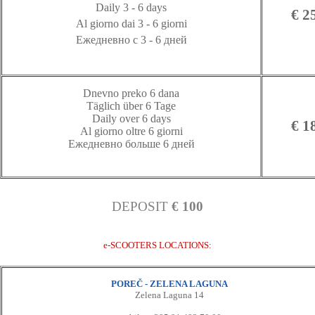
Daily 3 - 6 days
€ 2
Al giorno dai 3 - 6 giorni
Ежедневно с 3 - 6 дней
Dnevno preko 6 dana
Täglich über 6 Tage
Daily over 6 days
€ 1
Al giorno oltre 6 giorni
Ежедневно больше 6 дней
DEPOSIT
€ 100
e-SCOOTERS LOCATIONS:
POREČ - ZELENA LAGUNA
Zelena Laguna 14