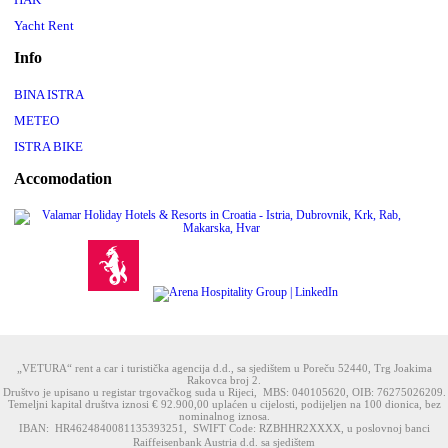
Yacht Rent
Info
BINA ISTRA
METEO
ISTRA BIKE
Accomodation
„VETURA“ rent a car i turistička agencija d.d., sa sjedištem u Poreču 52440, Trg Joakima
Rakovca broj 2.
Društvo je upisano u registar trgovačkog suda u Rijeci, MBS: 040105620, OIB: 76275026209.
Temeljni kapital društva iznosi € 92.900,00 uplaćen u cijelosti, podijeljen na 100 dionica, bez
nominalnog iznosa.
IBAN: HR4624840081135393251, SWIFT Code: RZBHHR2XXXX, u poslovnoj banci
Raiffeisenbank Austria d.d. sa sjedištem