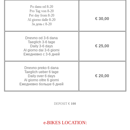
Po danu od
8-20
Pro Tag von
8-
20
Per day from
8-
20
€ 30,00
Al giorno dalle
8-
20
За день с
8-
20
Dnevno od 3-6 dana
Taeglich 3-6 tage
€ 25,00
Daily 3-6 days
Al giorno dai 3-6 giorni
Ежедневно с 3-6 дней
Dnevno preko 6 dana
Taeglich ueber 6 tage
€ 20,00
Daily over 6 days
Al giorno oltre 6 giorni
Ежедневно больше 6 дней
DEPOSIT
€ 100
e-BIKES LOCATION: