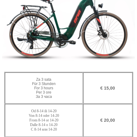
Za 3 sata
Für 3 Stunden
€ 15,00
For 3 hours
Per 3 ore
За 3 часа
Od
8-14
ili
14-20
Von 8-14 oder
1
4
-
20
€ 20,00
From 8-14 or
1
4
-
20
Dalle 8-14 o
1
4
-
20
С 8-14 или
1
4
-
20