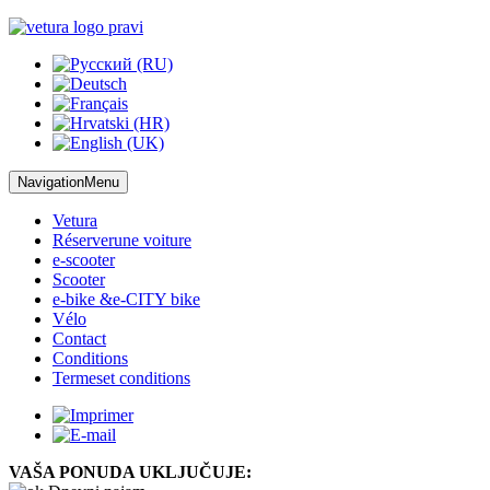
NavigationMenu
Vetura
Réserver
une voiture
e-scooter
Scooter
e-bike &
e-CITY bike
Vélo
Contact
Conditions
Termes
et conditions
VAŠA PONUDA UKLJUČUJE: