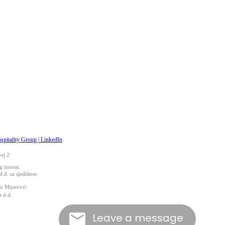
oj 2.
g iznosa.
. sa sjedištem
an Mijatović
a d.d.
Leave a message