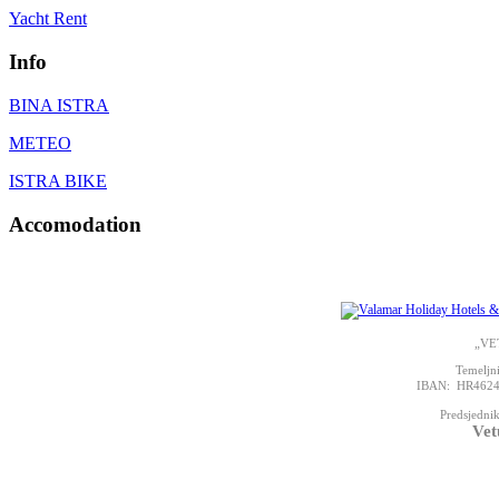
Yacht Rent
Info
BINA ISTRA
METEO
ISTRA BIKE
Accomodation
„VET
Temeljni
IBAN: HR46248
Predsjednik
Vet