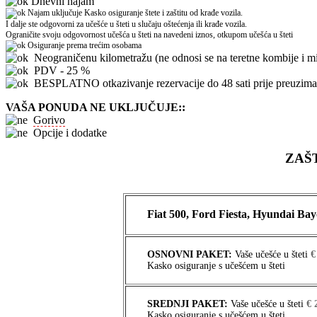
Dnevni najam
Najam uključuje Kasko osiguranje štete i zaštitu od krađe vozila
.
I dalje ste odgovorni za učešće u šteti u slučaju oštećenja ili krađe vozila.
Ograničite svoju odgovornost učešća u šteti na navedeni iznos, otkupom učešća u šteti
Osiguranje prema trećim osobama
Neograničenu kilometražu (ne odnosi se na teretne kombije i m
PDV - 25 %
BESPLATNO otkazivanje rezervacije do 48 sati prije preuziman
VAŠA PONUDA NE UKLJUČUJE:
:
Gorivo
Opcije i dodatke
ZAŠ
Fiat 500, Ford Fiesta, Hyundai Bay
OSNOVNI PAKET:
Vaše učešće u šteti
€
Kasko osiguranje s učešćem u šteti
SREDNJI PAKET:
Vaše učešće u šteti
€
Kasko osiguranje s učešćem u šteti