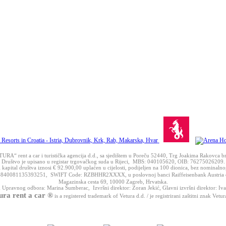
URA“ rent a car i turistička agencija d.d., sa sjedištem u Poreču 52440, Trg Joakima Rakovca br
Društvo je upisano u registar trgovačkog suda u Rijeci, MBS: 040105620, OIB: 76275026209.
 kapital društva iznosi € 92.900,00 uplaćen u cijelosti, podijeljen na 100 dionica, bez nominalno
40081135393251, SWIFT Code: RZBHHR2XXXX, u poslovnoj banci Raiffeisenbank Austria d.d
Magazinska cesta 69, 10000 Zagreb, Hrvatska.
 Upravnog odbora: Marina Šumberac, Izvršni direktor: Zoran Jekić, Glavni izvršni direktor: Iv
ura rent a car ®
is a registered trademark of Vetura d.d. / je registrirani zaštitni znak Vetur