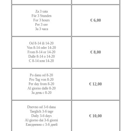
Za 3 sata
Für 3 Stunden
For 3 hours
€ 6,00
Per 3 ore
За 3 часа
Od 8-14 ili 14-20
Von 8-14 oder 14-20
From 8-14 or 14-20
€ 8,00
Dalle 8-14 o 14-20
С 8-14 или 14-20
Po danu od 8-20
Pro Tag von 8-20
Per day from 8-20
€ 12,00
Al giorno dalle 8-20
За день с 8-20
Dnevno od 3-6 dana
Taeglich 3-6 tage
Daily 3-6 days
€ 10,00
Al giorno dai 3-6 giorni
Ежедневно с 3-6 дней