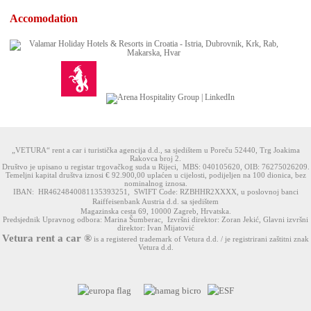
Accomodation
„VETURA“ rent a car i turistička agencija d.d., sa sjedištem u Poreču 52440, Trg Joakima
Rakovca broj 2.
Društvo je upisano u registar trgovačkog suda u Rijeci, MBS: 040105620, OIB: 76275026209.
Temeljni kapital društva iznosi € 92.900,00 uplaćen u cijelosti, podijeljen na 100 dionica, bez
nominalnog iznosa.
IBAN: HR4624840081135393251, SWIFT Code: RZBHHR2XXXX, u poslovnoj banci
Raiffeisenbank Austria d.d. sa sjedištem
Magazinska cesta 69, 10000 Zagreb, Hrvatska.
Predsjednik Upravnog odbora: Marina Šumberac, Izvršni direktor: Zoran Jekić, Glavni izvršni
direktor: Ivan Mijatović
Vetura rent a car ®
is a registered trademark of Vetura d.d. / je registrirani zaštitni znak
Vetura d.d.